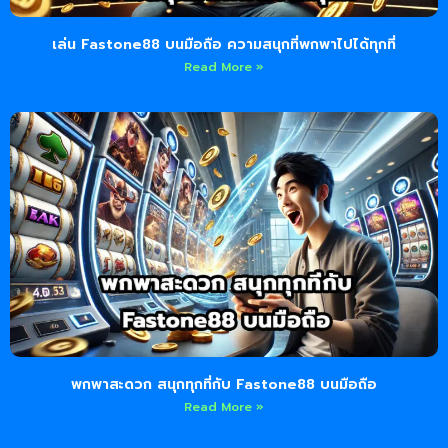
เล่น Fastone88 บนมือถือ ความสนุกที่พกพาไปได้ทุกที่
Read More »
พกพาสะดวก สนุกทุกที่กับ Fastone88 บนมือถือ
Read More »