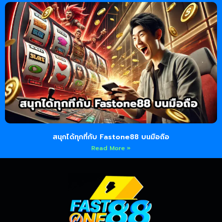
สนุกได้ทุกที่กับ Fastone88 บนมือถือ
Read More »