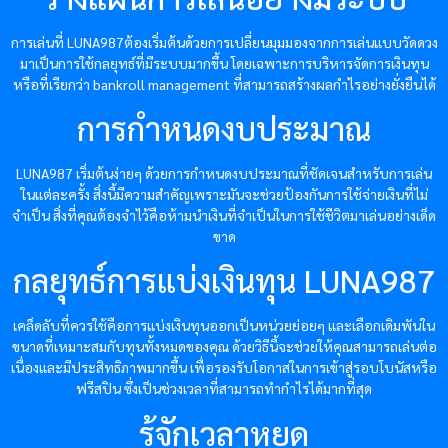
การเล่นที่ LUNA987ต้องเริ่มต้นด้วยการเปลี่ยนมุมมองจากการเล่นแบบวัดดวง
มาเป็นการใช้กลยุทธ์ที่มีระบบมากขึ้น โดยเฉพาะการบริหารจัดการเงินทุน
หรือที่เรียกว่า bankroll management ที่สามารถสร้างผลกำไรอย่างยั่งยืนได้
การกำหนดงบประมาณ
LUNA987 เริ่มต้นง่ายๆ ด้วยการกำหนดงบประมาณที่ชัดเจนสำหรับการเล่น
ในแต่ละครั้ง สิ่งนี้มีความสำคัญเพราะมันจะช่วยป้องกันการใช้จ่ายเงินที่ไม่
จำเป็น สิ่งที่คุณต้องจำไว้คือห้ามนำเงินที่จำเป็นในการใช้ชีวิตมาเล่นอย่างเด็ด
ขาด
กลยุทธ์การแบ่งเงินทุน LUNA987
เคล็ดลับที่ควรใช้คือการแบ่งเงินทุนออกเป็นหน่วยย่อยๆ และเลือกเดิมพันใน
ขนาดที่เหมาะสมกับทุนทั้งหมดของคุณ ด้วยวิธีนี้จะช่วยให้คุณสามารถเล่นต่อ
เนื่องและมีประสิทธิภาพมากขึ้น เพื่อรองรับโอกาสในการเข้าสู่รอบโบนัสหรือ
ฟรีสปิน ซึ่งเป็นช่วงเวลาที่สามารถทำกำไรได้มากที่สุด
รู้จักเวลาหยุด