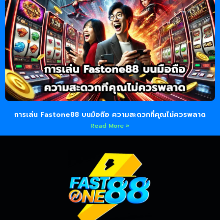
การเล่น Fastone88 บนมือถือ ความสะดวกที่คุณไม่ควรพลาด
Read More »