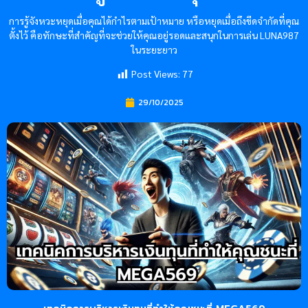
การรู้จังหวะหยุดเมื่อคุณได้กำไรตามเป้าหมาย หรือหยุดเมื่อถึงขีดจำกัดที่คุณ
ตั้งไว้ คือทักษะที่สำคัญที่จะช่วยให้คุณอยู่รอดและสนุกในการเล่น LUNA987
ในระยะยาว
Post Views:
77
29/10/2025