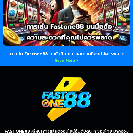
การเล่น Fastone88 บนมือถือ ความสะดวกที่คุณไม่ควรพลาด
Read More »
FASTONE88
ผู้ให้บริการสล็อตออนไลน์อันดับต้น ๆ ของไทย มาพร้อม