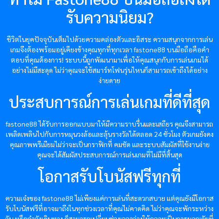
รับความนิยม?
ชีวิตในยุคปัจจุบันเต็มไปด้วยความคล่องตัวและอิสระ ความสนุกจากการเล่น
เกมจึงต้องพร้อมอยู่เคียงข้างคุณทุกที่ทุกเวลา fastone88 บนมือถือคือคำ
ตอบที่คุณต้องการ! ระบบนี้ถูกพัฒนามาเพื่อให้คุณสนุกกับการเล่นเกมได้
อย่างไม่มีสะดุด ไม่ว่าคุณจะใช้สมาร์ทโฟนรุ่นไหนก็สามารถเข้าถึงได้อย่าง
ง่ายดาย
ประสบการณ์การเล่นเกมที่ดีที่สุด
fastone88 ได้รับการออกแบบมาให้มีความราบรื่นและเสถียร คุณจึงสามารถ
เพลิดเพลินไปกับการหมุนวงล้อและลุ้นรางวัลได้ตลอด 24 ชั่วโมง ตัวเกมยังคง
คุณภาพพรีเมียมไม่ว่าจะเป็นกราฟิกที่ คมชัด และระบบสัมผัสที่ใช้งานง่าย
คุณจะได้สัมผัสประสบการณ์การเล่นเกมที่ไม่มีที่สิ้นสุด
โอกาสรับโบนัสฟรีทุกที่
ความเจ๋งของ fastone88 ไม่เพียงแค่การเล่นที่สะดวกสบาย แต่คุณยังมีโอกาส
รับโบนัสฟรีที่อาจมาถึงในทุกช่วงเวลาที่คุณไม่คาดคิด ไม่ว่าคุณจะพักระหว่าง
วัน หรือกำลังเดินทาง ก็สามารถเปลี่ยนช่วงเวลาว่างให้กลายเป็นการผจญภัยที่