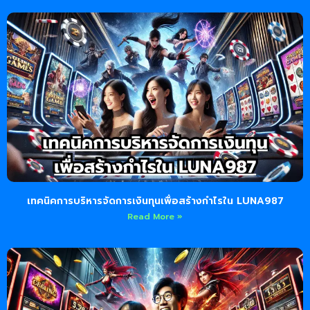
เทคนิคการบริหารจัดการเงินทุนเพื่อสร้างกำไรใน LUNA987
Read More »